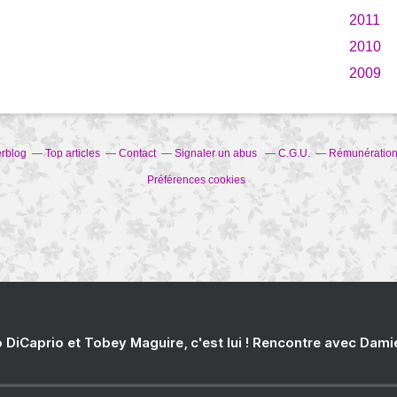
2011
2010
2009
erblog
Top articles
Contact
Signaler un abus
C.G.U.
Rémunération 
Préférences cookies
 DiCaprio et Tobey Maguire, c'est lui ! Rencontre avec Dam