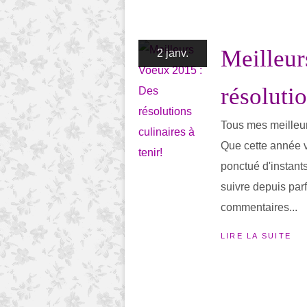
Meilleur
2 janv.
résolutio
Tous mes meilleur
Que cette année v
ponctué d'instant
suivre depuis par
commentaires...
LIRE LA SUITE