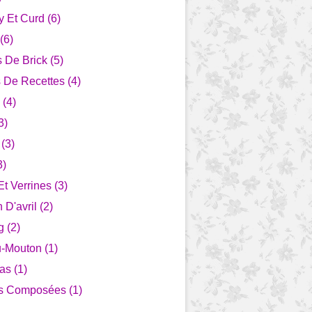
 Et Curd (6)
(6)
s De Brick (5)
 De Recettes (4)
 (4)
3)
(3)
3)
Et Verrines (3)
 D'avril (2)
 (2)
-Mouton (1)
as (1)
s Composées (1)