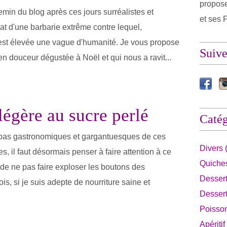
propose
emin du blog après ces jours surréalistes et
et ses P
tat d'une barbarie extrême contre lequel,
est élevée une vague d'humanité. Je vous propose
Suiv
en douceur dégustée à Noël et qui nous a ravit...
légère au sucre perlé
Catég
epas gastronomiques et gargantuesques de ces
Divers 
, il faut désormais penser à faire attention à ce
Quiches
de ne pas faire exploser les boutons des
Dessert
is, si je suis adepte de nourriture saine et
Dessert
Poisson
Apéritif