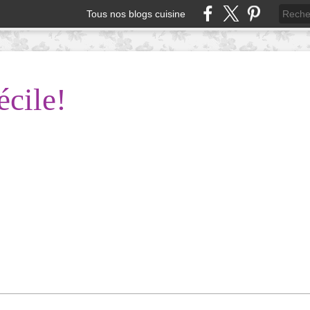
Tous nos blogs cuisine
écile!