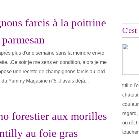
ons farcis à la poitrine
C'est
t parmesan
 après plus d'une semaine sans la moindre envie
tte...Ce soir je me sens en condition, alors je me
opose une recette de champignons farcis au lard
e du Yummy Magasine n°5. J'avais déjà...
titille 
chatoui
couleurs
o forestier aux morilles
regard,
ou rêch
ntilly au foie gras
toucher