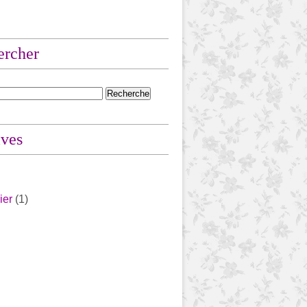
ercher
ives
ier
(1)