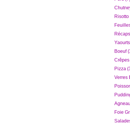
Chutney
Risotto 
Feuille
Récaps
Yaourts
Boeuf (
Crêpes 
Pizza (
Verres 
Poisson
Pudding
Agneau
Foie Gr
Salade