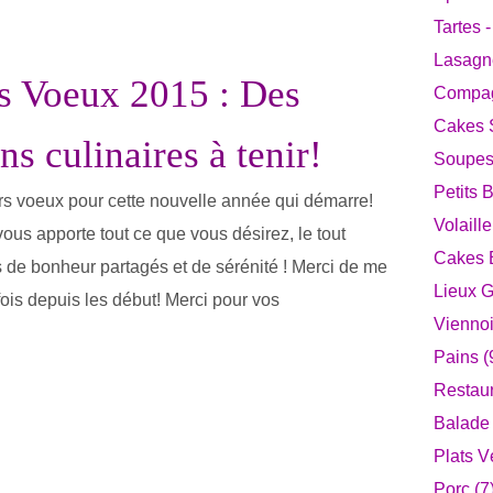
Tartes 
Lasagne
s Voeux 2015 : Des
Compag
Cakes S
ns culinaires à tenir!
Soupes 
Petits 
s voeux pour cette nouvelle année qui démarre!
Volaille
ous apporte tout ce que vous désirez, le tout
Cakes E
s de bonheur partagés et de sérénité ! Merci de me
Lieux 
fois depuis les début! Merci pour vos
Viennoi
Pains (
Restaur
Balade 
Plats V
Porc (7