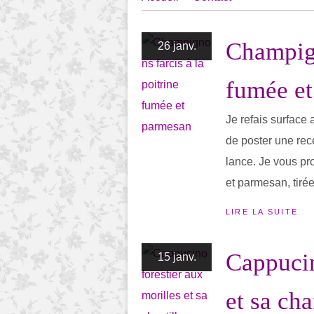
Champign
26 janv.
fumée e
Je refais surface
de poster une rece
lance. Je vous pr
et parmesan, tiré
LIRE LA SUITE
Cappucin
15 janv.
et sa cha