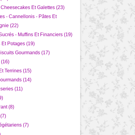
- Cheesecakes Et Galettes (23)
s - Cannellonis - Pâtes Et
nie (22)
ucrés - Muffins Et Financiers (19)
Et Potages (19)
Biscuits Gourmands (17)
 (16)
t Terrines (15)
Gourmands (14)
series (11)
9)
ant (8)
(7)
égétariens (7)
)