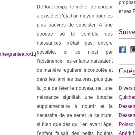
propose
De tout temps, le métier de porteur
et ses P
a existé et c'était un moyen pour les
plus pauvres de subsister. A une
Suiv
époque où le contrôle des
naissances n'était pas encore
possible, si ce n'est par
l'abstinence, les enfants naissaient
Catég
de manière régulière, incontrôlée et
dans les familles pauvres, plus que
la joie de fêter le nouveau né, une
Divers 
naissance signifiait une bouche
Quiches
supplémentaire à nourrir et la
Dessert
nécessité de se serrer la ceinture,
Dessert
si bien que dès qu'il en avait l'âge,
Poisson
l'enfant faisait des petits boulots
Apéritif