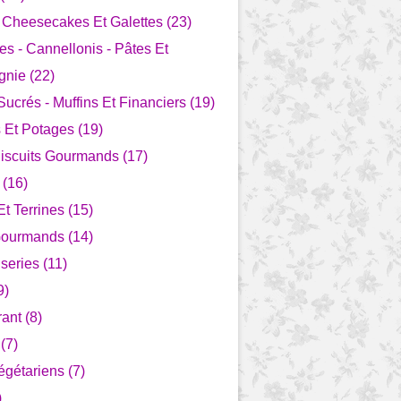
- Cheesecakes Et Galettes (23)
s - Cannellonis - Pâtes Et
nie (22)
ucrés - Muffins Et Financiers (19)
Et Potages (19)
Biscuits Gourmands (17)
 (16)
t Terrines (15)
Gourmands (14)
series (11)
9)
ant (8)
(7)
égétariens (7)
)