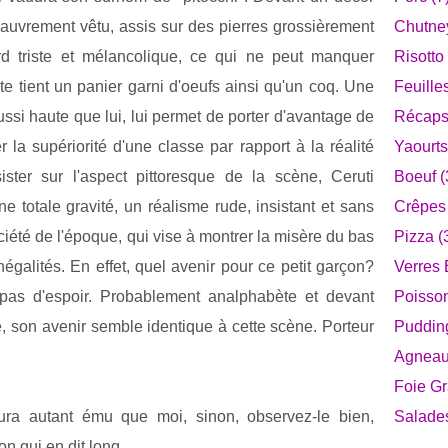
pauvrement vêtu, assis sur des pierres grossièrement
Chutney
rd triste et mélancolique, ce qui ne peut manquer
Risotto 
ite tient un panier garni d'oeufs ainsi qu'un coq. Une
Feuille
si haute que lui, lui permet de porter d'avantage de
Récaps
la supériorité d'une classe par rapport à la réalité
Yaourts
sister sur l'aspect pittoresque de la scène, Ceruti
Boeuf (
e totale gravité, un réalisme rude, insistant et sans
Crêpes 
iété de l'époque, qui vise à montrer la misère du bas
Pizza (
négalités. En effet, quel avenir pour ce petit garçon?
Verres 
pas d'espoir. Probablement analphabète et devant
Poisson
, son avenir semble identique à cette scène. Porteur
Pudding
Agneau
Foie Gr
ura autant ému que moi, sinon, observez-le bien,
Salade
n qui en dit long...