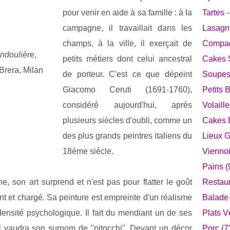
pour venir en aide à sa famille : à la
Tartes 
campagne, il travaillait dans les
Lasagne
champs, à la ville, il exerçait de
Compag
andoulièr
e,
petits métiers dont celui ancestral
Cakes S
Brera, Milan
de porteur. C'est ce que dépeint
Soupes 
Giacomo Ceruti (1691-1760),
Petits 
considéré aujourd'hui, après
Volaille
plusieurs siècles d'oubli, comme un
Cakes E
des plus grands peintres italiens du
Lieux 
18ème siècle.
Viennoi
Pains (
 son art surprend et n'est pas pour flatter le goût
Restaur
t et chargé. Sa peinture est empreinte d'un réalisme
Balade 
densité psychologique. Il fait du mendiant un de ses
Plats V
ui vaudra son surnom de "pitocchi". Devant un décor
Porc (7