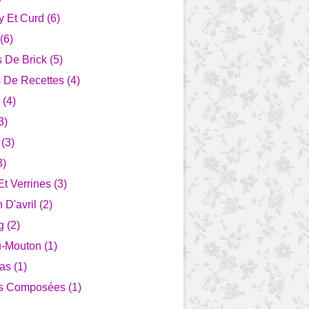
 Et Curd (6)
(6)
s De Brick (5)
 De Recettes (4)
 (4)
3)
(3)
3)
Et Verrines (3)
 D'avril (2)
 (2)
-Mouton (1)
as (1)
s Composées (1)