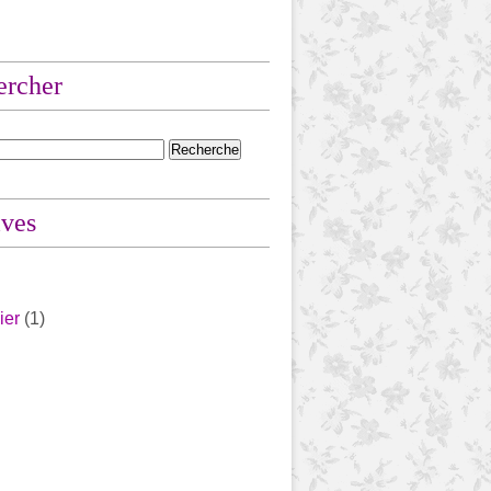
ercher
ives
ier
(1)