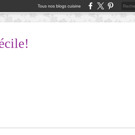
Tous nos blogs cuisine
écile!