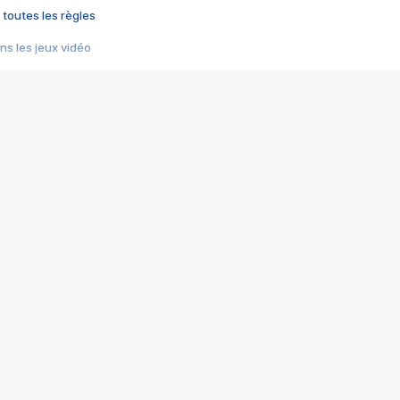
 toutes les règles
s les jeux vidéo
us choquant de Rockstar ? - Le scandale BULLY
e plus moche de Steam
du RÊVE tourne au CAUCHEMAR
pendant 8 heures
it… à tort
umiliés par un jeu vidéo
ire - Final Fantasy 8
ti un empire - Age of Empires
story DOFUS
tard, il crée l'un des pires jeux de tous les temps, MindsEye.