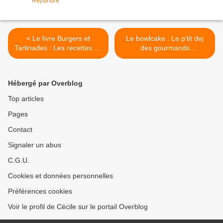
Répondre
< Le livre Burgers et
Le bowlcake : Le p'tit dej
Tartinades : Les recettes du
des gourmands
Bread and Burger à faire
raisonnables! >
chez vous!
Hébergé par Overblog
Top articles
Pages
Contact
Signaler un abus
C.G.U.
Cookies et données personnelles
Préférences cookies
Voir le profil de Cécile sur le portail Overblog