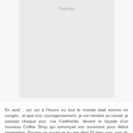
Publicité
En août ; oui oui à l'heure où tout le monde était encore en
congés ; et que moi, courageusement, je me rendais au travail, je
passais chaque jour, rue Faidherbe, devant la façade d'un
nouveau Coffee Shop qui annonçait son ouverture pour début
septembre. Encore un aurais-je pu me dire! Et bien non, pas du