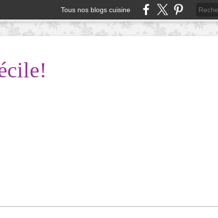
Tous nos blogs cuisine
écile!