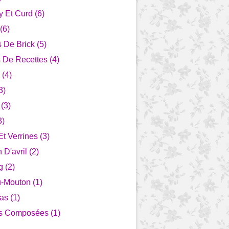
 Et Curd (6)
(6)
s De Brick (5)
 De Recettes (4)
 (4)
3)
(3)
3)
Et Verrines (3)
 D'avril (2)
 (2)
-Mouton (1)
as (1)
s Composées (1)