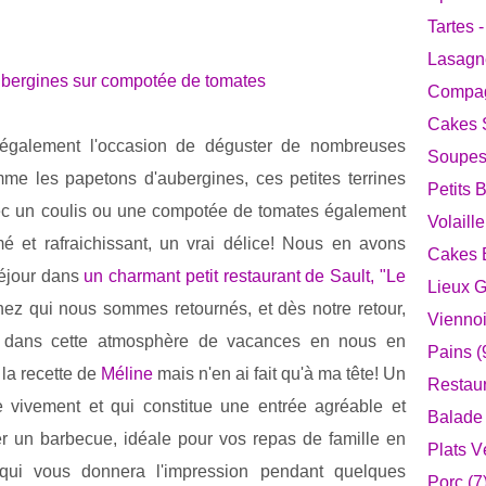
Tartes 
Lasagne
Compag
Cakes S
également l'occasion de déguster de nombreuses
Soupes 
omme les papetons d'aubergines, ces petites terrines
Petits 
vec un coulis ou une compotée de tomates également
Volaille
umé et rafraichissant, un vrai délice! Nous en avons
Cakes E
séjour dans
un charmant petit restaurant de Sault, "Le
Lieux 
chez qui nous sommes retournés, et dès notre retour,
Viennoi
r dans cette atmosphère de vacances en nous en
Pains (
 la recette de
Méline
mais n'en ai fait qu'à ma tête! Un
Restaur
 vivement et qui constitue une entrée agréable et
Balade 
er un barbecue, idéale pour vos repas de famille en
Plats V
e qui vous donnera l'impression pendant quelques
Porc (7