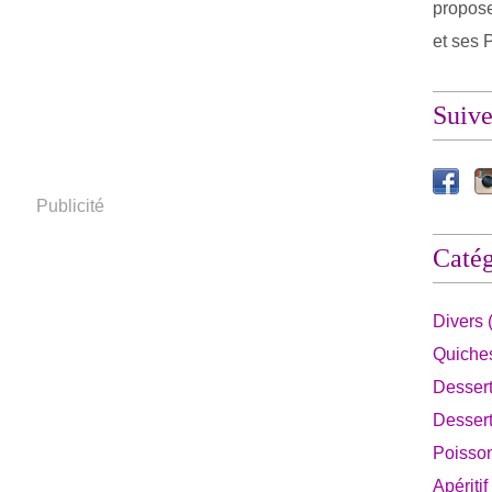
propose
et ses P
Suiv
Publicité
Catég
Divers 
Quiches
Dessert
Dessert
Poisson
Apéritif