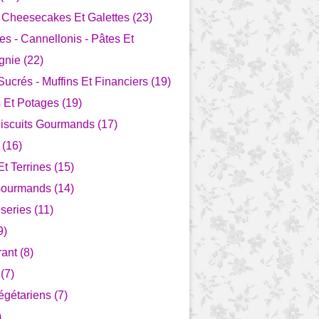
- Cheesecakes Et Galettes (23)
s - Cannellonis - Pâtes Et
nie (22)
ucrés - Muffins Et Financiers (19)
Et Potages (19)
Biscuits Gourmands (17)
 (16)
t Terrines (15)
Gourmands (14)
series (11)
9)
ant (8)
(7)
égétariens (7)
)