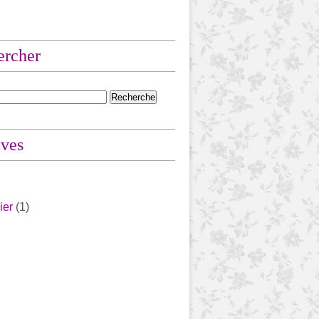
ercher
ives
ier
(1)