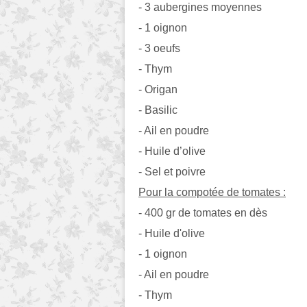
- 3 aubergines moyennes
- 1 oignon
- 3 oeufs
- Thym
- Origan
- Basilic
- Ail en poudre
- Huile d’olive
- Sel et poivre
Pour la compotée de tomates :
- 400 gr de tomates en dès
- Huile d'olive
- 1 oignon
- Ail en poudre
- Thym