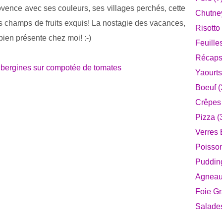
vence avec ses couleurs, ses villages perchés, cette
Chutney
es champs de fruits exquis! La nostagie des vacances,
Risotto 
bien présente chez moi! :-)
Feuille
Récaps
Yaourts
Boeuf (
Crêpes 
Pizza (
Verres 
Poisson
Pudding
Agneau
Foie Gr
Salade